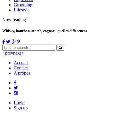
Grooming
Lifestyle
Now reading
Whisky, bourbon, scotch, cognac : quelles différences
prev
next
Accueil
Contact
A propos
Login
Sign up