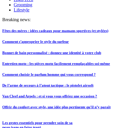
Grooming
Lifestyle
Breaking news:
Fêtes des mères : idées cadeaux pour mamans sportives (et stylées)
Comment s’approprier le style du surfeur
Bonnet de bain personnalisé : donnez une identité à votre club
Entretien moto : les pièces moto facilement remplaçables soi-même
Comment choisir le parfum homme qui vous correspond ?
De l’arme de secours à l’atout tactique : le pistolet airsoft
Van Cleef and Arpels : et si vous vous offriez une occasion ?
Offrir du confort avec style, une idée plus pertinente qu’il n’y paraît
Les gestes essentiels pour prendre soin de sa
peau (sans en faire trop)