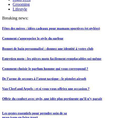
Grooming
Lifestyle
Breaking news:
Fêtes des mères : idées cadeaux pour mamans sportives (et stylées)
Comment s’approprier le style du surfeur
Bonnet de bain personnalisé : donnez une identité à votre club
Entretien moto : les pièces moto facilement remplaçables soi-même
Comment choisir le parfum homme qui vous correspond ?
De l’arme de secours à l’atout tactique : le pistolet airsoft
Van Cleef and Arpels : et si vous vous offriez une occasion ?
Offrir du confort avec style, une idée plus pertinente qu’il n’y paraît
Les gestes essentiels pour prendre soin de sa
peau (sans en faire trop)