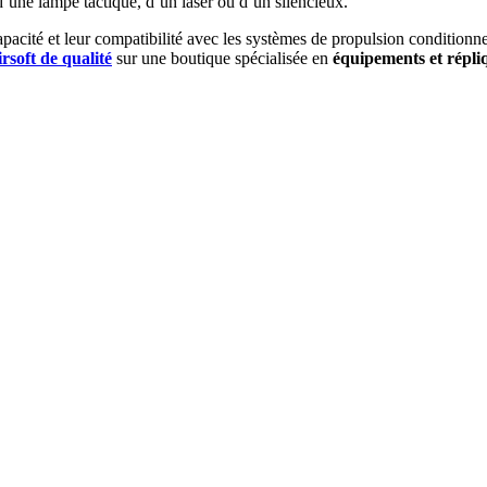
 d’une lampe tactique, d’un laser ou d’un silencieux.
capacité et leur compatibilité avec les systèmes de propulsion condition
irsoft de qualité
sur une boutique spécialisée en
équipements et répliqu