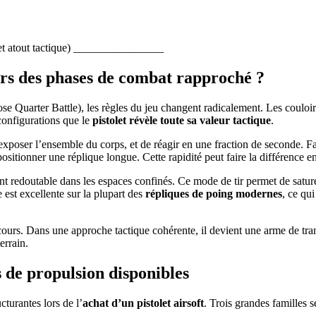
 et atout tactique) ________________
ors des phases de combat rapproché ?
rter Battle), les règles du jeu changent radicalement. Les couloirs ét
configurations que le
pistolet révèle toute sa valeur tactique
.
xposer l’ensemble du corps, et de réagir en une fraction de seconde. Fa
ositionner une réplique longue. Cette rapidité peut faire la différence en
ment redoutable dans les espaces confinés. Ce mode de tir permet de satu
 est excellente sur la plupart des
répliques de poing modernes
, ce qu
urs. Dans une approche tactique cohérente, il devient une arme de transi
errain.
de propulsion disponibles
cturantes lors de l’
achat d’un pistolet airsoft
. Trois grandes familles s