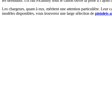
les débutants. Un rail Picatinny sous le canon ouvre la porte à l’ajout
Les chargeurs, quant à eux, méritent une attention particulière. Leur 
modèles disponibles, vous trouverez une large sélection de
pistolets a