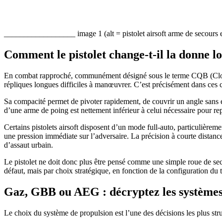
__________________ image 1 (alt = pistolet airsoft arme de secours
Comment le pistolet change-t-il la donne l
En combat rapproché, communément désigné sous le terme CQB (Close Qua
répliques longues difficiles à manœuvrer. C’est précisément dans ces 
Sa compacité permet de pivoter rapidement, de couvrir un angle sans e
d’une arme de poing est nettement inférieur à celui nécessaire pour rep
Certains pistolets airsoft disposent d’un mode full-auto, particulière
une pression immédiate sur l’adversaire. La précision à courte distance
d’assaut urbain.
Le pistolet ne doit donc plus être pensé comme une simple roue de seco
défaut, mais par choix stratégique, en fonction de la configuration du t
Gaz, GBB ou AEG : décryptez les systèmes 
Le choix du système de propulsion est l’une des décisions les plus stru