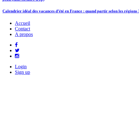
Calendrier idéal des vacances d’été en France : quand partir selon les régions 
Accueil
Contact
A propos
Login
Sign up