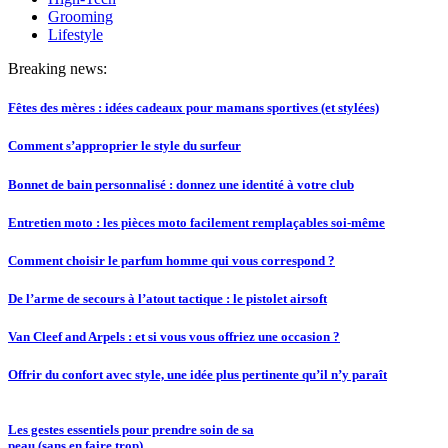
Grooming
Lifestyle
Breaking news:
Fêtes des mères : idées cadeaux pour mamans sportives (et stylées)
Comment s’approprier le style du surfeur
Bonnet de bain personnalisé : donnez une identité à votre club
Entretien moto : les pièces moto facilement remplaçables soi-même
Comment choisir le parfum homme qui vous correspond ?
De l’arme de secours à l’atout tactique : le pistolet airsoft
Van Cleef and Arpels : et si vous vous offriez une occasion ?
Offrir du confort avec style, une idée plus pertinente qu’il n’y paraît
Les gestes essentiels pour prendre soin de sa
peau (sans en faire trop)