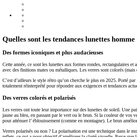
Quelles sont les tendances lunettes homme
Des formes iconiques et plus audacieuses
Cette année, ce sont les lunettes aux formes rondes, rectangulaires et
avec des finitions mates ou métalliques. Les verres sont colorés (mais 
C’est d’ailleurs le style rétro qu’on cherche le plus en 2025. Porté par 
totalement réinterprété pour répondre aux exigences et tendances actu
Des verres colorés et polarisés
Les verres ont toute leur importance sur des lunettes de soleil. Une pai
jaune au bleu, en passant par le vert ou le brun. Si la couleur de vos v
pour atténuer l’ éblouissement (comme en montagne). Le brun améliorera
Verres polarisés ou non ? La polarisation est une technique dans le mon
reflets, ce qui a pour objectif d’améliorer la clarté visuelle. Parce que