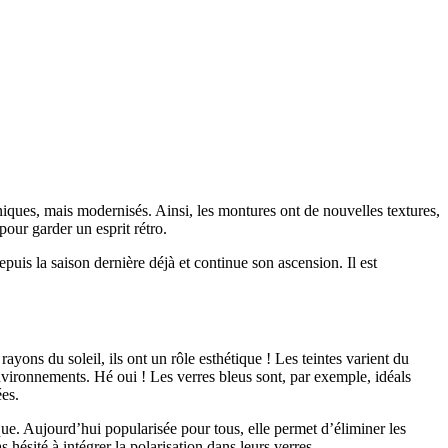
niques, mais modernisés. Ainsi, les montures ont de nouvelles textures,
pour garder un esprit rétro.
epuis la saison dernière déjà et continue son ascension. Il est
ayons du soleil, ils ont un rôle esthétique ! Les teintes varient du
 environnements. Hé oui ! Les verres bleus sont, par exemple, idéals
ées.
que. Aujourd’hui popularisée pour tous, elle permet d’éliminer les
s hésité à intégrer la polarisation dans leurs verres.