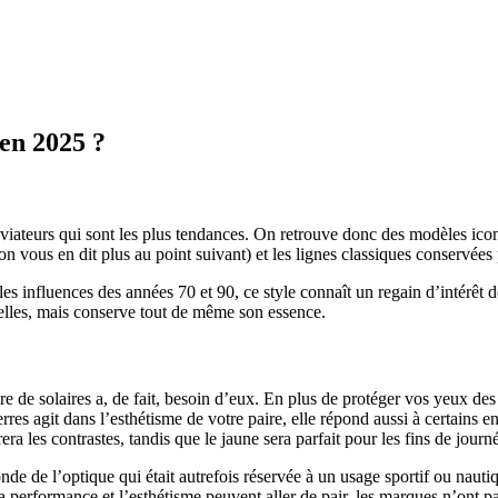
 en 2025 ?
 aviateurs qui sont les plus tendances. On retrouve donc des modèles ico
on vous en dit plus au point suivant) et les lignes classiques conservées 
les influences des années 70 et 90, ce style connaît un regain d’intérêt d
elles, mais conserve tout de même son essence.
re de solaires a, de fait, besoin d’eux. En plus de protéger vos yeux des r
erres agit dans l’esthétisme de votre paire, elle répond aussi à certains
 les contrastes, tandis que le jaune sera parfait pour les fins de journ
de de l’optique qui était autrefois réservée à un usage sportif ou nauti
 la performance et l’esthétisme peuvent aller de pair, les marques n’ont pa