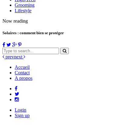
Grooming
Lifestyle
Now reading
Solaires : comment bien se protéger
prev
next
Accueil
Contact
A propos
Login
Sign up