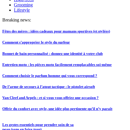
Grooming
Lifestyle
Breaking news:
Fêtes des mères : idées cadeaux pour mamans sportives (et stylées)
Comment s’approprier le style du surfeur
Bonnet de bain personnalisé : donnez une identité à votre club
Entretien moto : les pièces moto facilement remplaçables soi-même
Comment choisir le parfum homme qui vous correspond ?
De l’arme de secours à l’atout tactique : le pistolet airsoft
Van Cleef and Arpels : et si vous vous offriez une occasion ?
Offrir du confort avec style, une idée plus pertinente qu’il n’y paraît
Les gestes essentiels pour prendre soin de sa
peau (sans en faire trop)