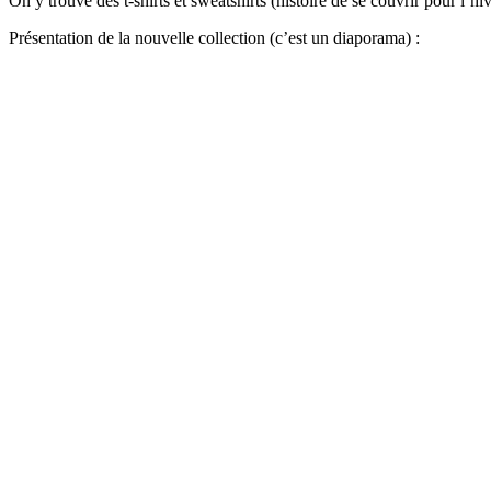
On y trouve des t-shirts et sweatshirts (histoire de se couvrir pour l’hi
Présentation de la nouvelle collection (c’est un diaporama) :