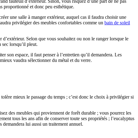
rand fauteuil d’extérieur. Sinon, vous risquez d’une part de ne pas
pas proportionné et donc peu esthétique.
éer une salle à manger extérieur, auquel cas il faudra choisir une
x vaudra privilégier des meubles confortables comme un
bain de soleil
r d’extérieur. Selon que vous souhaitez ou non le ranger lorsque le
sec lorsqu’il pleut.
ter son espace, il faut penser à l’entretien qu’il demandera. Les
 mieux vaudra sélectionner du métal et du verre.
 tolère mieux le passage du temps ; c’est donc le choix à privilégier si
visez des meubles qui proviennent de forêt durable ; vous pourrez les
ement tous les ans afin de conserver toute ses propriétés ; l’eucalyptus
ais demandera lui aussi un traitement annuel.