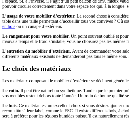
l’espace. Si, à l’inverse, il s’agit d’un petit balcon de 5m², mieux va
pouvoir circuler correctement dans votre espace (ce qui, à la longue, se
L’usage de votre mobilier d’extérieur.
La second chose à considérer,
table dans une taille permettant d’accueillir tous vos convives ? Où
en bois
ou un canapé d’extérieur.
Le rangement pour votre mobilier.
Un point souvent oublié et pourt
mauvais temps et le froid s’installe, vous ne choisirez pas les mêmes 
L’entretien du mobilier d’extérieur.
Avant de commander votre salon
différents matériaux existants ne demanderont pas tous le même soin. E
Le choix des matériaux
Les matériaux composant le mobilier d’extérieur se déclinent généralemen
Le rotin.
Il peut être naturel ou synthétique. Tandis que le premier pré
vos meubles restent dehors toute l’année. Un rotin de bonne qualité se
Le bois.
Ce matériau est un excellent choix si vous désirez ajouter un
reconnaître à leur label, comme le FSC. Il existe différents bois, à cho
sera à préférer pour les régions humides puisqu’il est naturellement ré