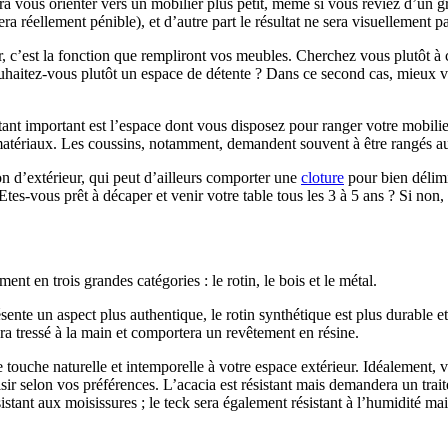
udra vous orienter vers un mobilier plus petit, même si vous rêviez d’un g
ra réellement pénible), et d’autre part le résultat ne sera visuellement 
 c’est la fonction que rempliront vos meubles. Cherchez vous plutôt à cr
 souhaitez-vous plutôt un espace de détente ? Dans ce second cas, mieu
ant important est l’espace dont vous disposez pour ranger votre mobilie
matériaux. Les coussins, notamment, demandent souvent à être rangés au 
 d’extérieur, qui peut d’ailleurs comporter une
cloture
pour bien délimi
tes-vous prêt à décaper et venir votre table tous les 3 à 5 ans ? Si non,
t en trois grandes catégories : le rotin, le bois et le métal.
sente un aspect plus authentique, le rotin synthétique est plus durable et
ra tressé à la main et comportera un revêtement en résine.
e touche naturelle et intemporelle à votre espace extérieur. Idéalement, 
isir selon vos préférences. L’acacia est résistant mais demandera un trait
sistant aux moisissures ; le teck sera également résistant à l’humidité m