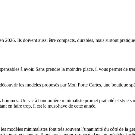
en 2026. Ils doivent aussi être compacts, durables, mais surtout pratiqu
spensables à avoir. Sans prendre la moindre place, il vous permet de trans
écouvrir les modèles proposés par Mon Porte Cartes, une boutique spéci
les hommes. Un sac à bandoulière minimaliste promet praticité et style 
ant en faire trop, il est le must-have de cette année.
les modèles minimalistes font très souvent l’unanimité du côté de la gen
ée à toutes vos tenues. Nous vous avons proposé, dans un précédent arti