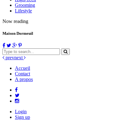
Grooming
Lifestyle
Now reading
Maison Dormeuil
prev
next
Accueil
Contact
A propos
Login
Sign up