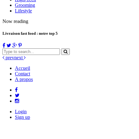
Grooming
Lifestyle
Now reading
Livraison fast food : notre top 5
prev
next
Accueil
Contact
A propos
Login
Sign up