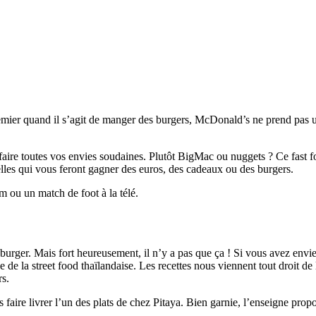
remier quand il s’agit de manger des burgers, McDonald’s ne prend pas un
faire toutes vos envies soudaines. Plutôt BigMac ou nuggets ? Ce fast 
es qui vous feront gagner des euros, des cadeaux ou des burgers.
m ou un match de foot à la télé.
 burger. Mais fort heureusement, il n’y a pas que ça ! Si vous avez envi
ce de la street food thaïlandaise. Les recettes nous viennent tout droit d
rs.
faire livrer l’un des plats de chez Pitaya. Bien garnie, l’enseigne propo