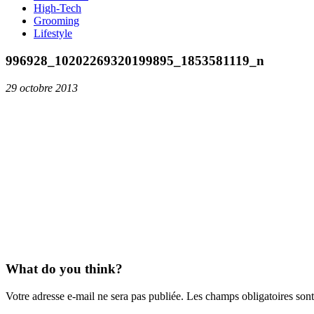
High-Tech
Grooming
Lifestyle
996928_10202269320199895_1853581119_n
29 octobre 2013
What do you think?
Votre adresse e-mail ne sera pas publiée.
Les champs obligatoires son