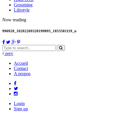
Grooming
Lifestyle
Now reading
996928_10202269320199895_1853581119_n
prev
Accueil
Contact
A propos
Login
Sign up