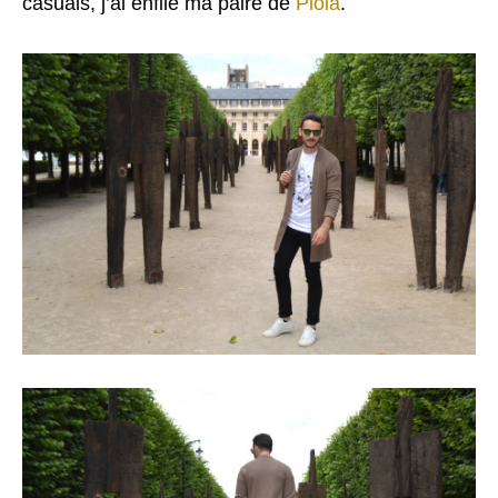
casuals, j’ai enfilé ma paire de
Piola
.