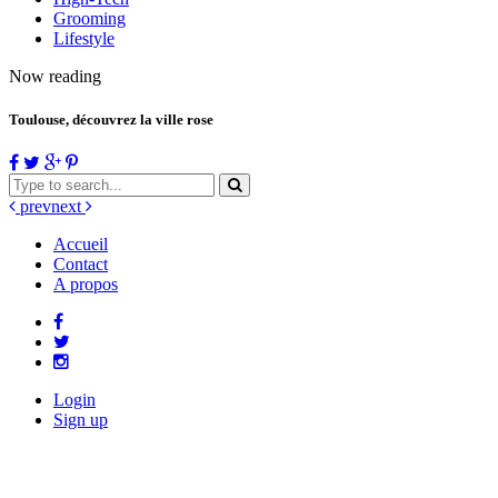
Grooming
Lifestyle
Now reading
Toulouse, découvrez la ville rose
prev
next
Accueil
Contact
A propos
Login
Sign up