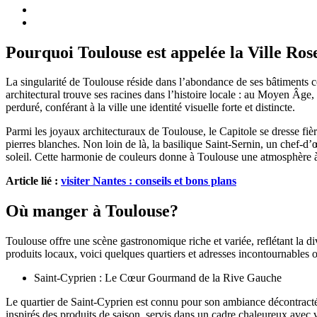
Pourquoi Toulouse est appelée la Ville Ros
La singularité de Toulouse réside dans l’abondance de ses bâtiments co
architectural trouve ses racines dans l’histoire locale : au Moyen Âge, l
perduré, conférant à la ville une identité visuelle forte et distincte.
Parmi les joyaux architecturaux de Toulouse, le Capitole se dresse fiè
pierres blanches. Non loin de là, la basilique Saint-Sernin, un chef-d’
soleil. Cette harmonie de couleurs donne à Toulouse une atmosphère à la
Article lié :
visiter Nantes : conseils et bons plans
Où manger à Toulouse?
Toulouse offre une scène gastronomique riche et variée, reflétant la 
produits locaux, voici quelques quartiers et adresses incontournables 
Saint-Cyprien : Le Cœur Gourmand de la Rive Gauche
Le quartier de Saint-Cyprien est connu pour son ambiance décontractée
inspirés des produits de saison, servis dans un cadre chaleureux avec 