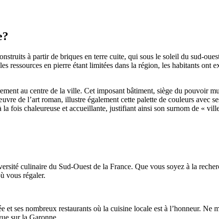
e?
nstruits à partir de briques en terre cuite, qui sous le soleil du sud-ou
es ressources en pierre étant limitées dans la région, les habitants ont e
rement au centre de la ville. Cet imposant bâtiment, siège du pouvoir mu
œuvre de l’art roman, illustre également cette palette de couleurs avec se
 fois chaleureuse et accueillante, justifiant ainsi son surnom de « ville
diversité culinaire du Sud-Ouest de la France. Que vous soyez à la rec
où vous régaler.
 et ses nombreux restaurants où la cuisine locale est à l’honneur. Ne m
vue sur la Garonne.