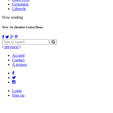
Grooming
Lifestyle
Now reading
Test : la chemise Coton Doux.
prev
next
Accueil
Contact
A propos
Login
Sign up