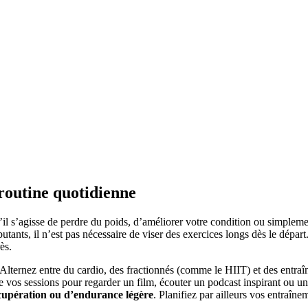
routine quotidienne
u’il s’agisse de perdre du poids, d’améliorer votre condition ou simplem
butants, il n’est pas nécessaire de viser des exercices longs dès le dép
ès.
 Alternez entre du cardio, des fractionnés (comme le HIIT) et des entraî
de vos sessions pour regarder un film, écouter un podcast inspirant ou 
cupération ou d’endurance légère
. Planifiez par ailleurs vos entraî