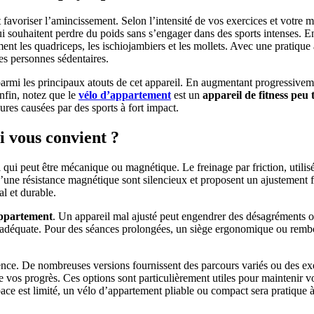
favoriser l’amincissement. Selon l’intensité de vos exercices et votre 
ui souhaitent perdre du poids sans s’engager dans des sports intenses. E
ement les quadriceps, les ischiojambiers et les mollets. Avec une pratiqu
es personnes sédentaires.
mi les principaux atouts de cet appareil. En augmentant progressivemen
Enfin, notez que le
vélo d’appartement
est un
appareil de fitness peu 
ures causées par des sports à fort impact.
 vous convient ?
il qui peut être mécanique ou magnétique. Le freinage par friction, util
’une résistance magnétique sont silencieux et proposent un ajustement flu
al et durable.
appartement
. Un appareil mal ajusté peut engendrer des désagréments o
re adéquate. Pour des séances prolongées, un siège ergonomique ou remb
rence. De nombreuses versions fournissent des parcours variés ou des exer
i de vos progrès. Ces options sont particulièrement utiles pour mainteni
space est limité, un vélo d’appartement pliable ou compact sera pratique à