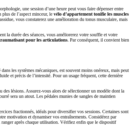
morphologie, une session d’une heure peut vous faire dépenser entre
n plus de l’aspect minceur, le
vélo d’appartement tonifie les muscles
e assidue, vous constaterez une amélioration du tonus musculaire, mais
t la durée des séances, vous améliorerez votre souffle et votre
traumatisant pour les articulations
. Par conséquent, il convient bien
isé dans les systèmes mécaniques, est souvent moins onéreux, mais peut
ide et précis de l’intensité. Pour un usage fréquent, cette dernière
u des lésions. Assurez-vous alors de sélectionner un modèle dont la
ourré sera un atout. Les pédales munies de sangles de maintien
cices fractionnés, idéals pour diversifier vos sessions. Certaines sont
r votre motivation et dynamiser vos entraînements. Considérez par
 ranger après chaque utilisation. Vérifiez enfin que le dispositif