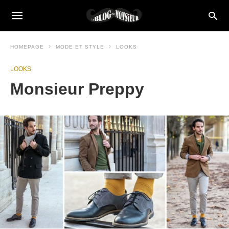
HOMEPAGE
MODE ET STYLE
LOOKS
LOOKS
Monsieur Preppy