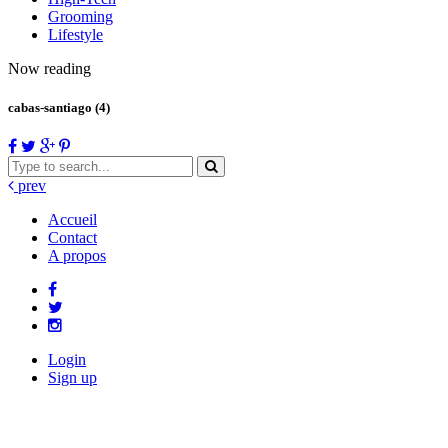
Grooming
Lifestyle
Now reading
cabas-santiago (4)
prev
Accueil
Contact
A propos
Login
Sign up