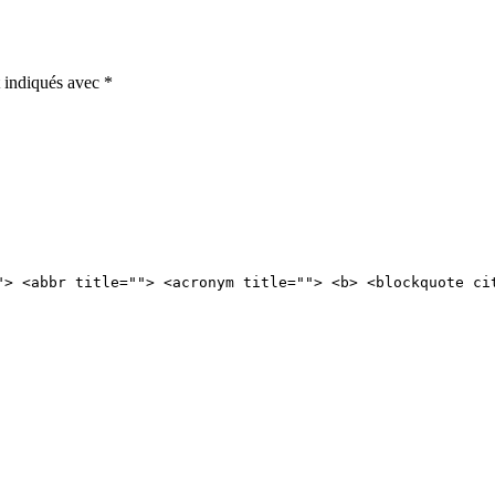
t indiqués avec
*
"> <abbr title=""> <acronym title=""> <b> <blockquote ci