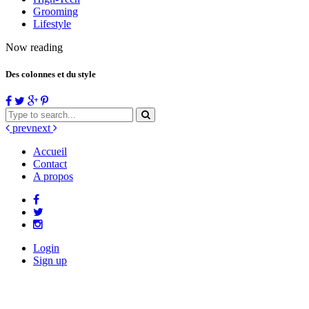
Grooming
Lifestyle
Now reading
Des colonnes et du style
prev
next
Accueil
Contact
A propos
Login
Sign up