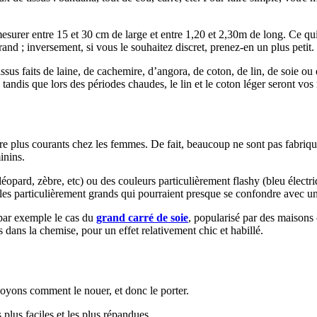
 mesurer entre 15 et 30 cm de large et entre 1,20 et 2,30m de long. Ce
grand ; inversement, si vous le souhaitez discret, prenez-en un plus petit.
ssus faits de laine, de cachemire, d’angora, de coton, de lin, de soie ou
tandis que lors des périodes chaudes, le lin et le coton léger seront vos m
re plus courants chez les femmes. De fait, beaucoup ne sont pas fabriqu
inins.
pard, zèbre, etc) ou des couleurs particulièrement flashy (bleu électrique
les particulièrement grands qui pourraient presque se confondre avec un
 par exemple le cas du
grand carré de soie
, popularisé par des maisons
 dans la chemise, pour un effet relativement chic et habillé.
oyons comment le nouer, et donc le porter.
 plus faciles et les plus répandues.