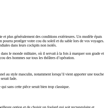
ie et plus généralement des conditions extérieures. Un modèle épais
in pourra protéger votre cou du soleil et du sable lors de vos voyages.
ndiales dans leurs cockpits non isolés.
dans le monde militaire, où il servait à la fois à marquer son grade et
ou des hommes sur tous les théâtres d’opération.
nnel au style masculin, notamment lorsqu’il vient apporter une touche
serait fade.
i sans cette pièce serait bien trop classique.
illeure option et de choisir un foulard qui soit rectangulaire et