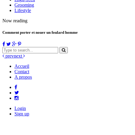
Grooming
Lifestyle
Now reading
Comment porter et nouer un foulard homme
prev
next
Accueil
Contact
A propos
Login
Sign up