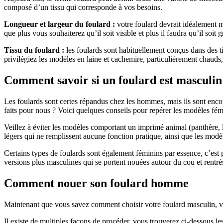
composé d’un tissu qui corresponde à vos besoins.
Longueur et largeur du foulard :
votre foulard devrait idéalement
que plus vous souhaiterez qu’il soit visible et plus il faudra qu’il soit 
Tissu du foulard :
les foulards sont habituellement conçus dans des ti
privilégiez les modèles en laine et cachemire, particulièrement chauds, 
Comment savoir si un foulard est masculin
Les foulards sont certes répandus chez les hommes, mais ils sont enco
faits pour nous ? Voici quelques conseils pour repérer les modèles fém
Veillez à éviter les modèles comportant un imprimé animal (panthère, léo
légers qui ne remplissent aucune fonction pratique, ainsi que les modè
Certains types de foulards sont également féminins par essence, c’est
versions plus masculines qui se portent nouées autour du cou et rentrés
Comment nouer son foulard homme
Maintenant que vous savez comment choisir votre foulard masculin, v
Il existe de multiples façons de procéder, vous trouverez ci-dessous les