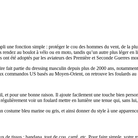
pli une fonction simple : protéger le cou des hommes du vent, de la plu
us rendez au boulot à vélo ou en moto, tandis qu’un autre plus léger en l
’ils ont été adoptés par les aviateurs des Première et Seconde Guerres mo
soire fait partie du dressing masculin depuis plus de 2000 ans, notamment 
ux commandos US basés au Moyen-Orient, on retrouve les foulards au c
l, et pour une bonne raison. Il ajoute facilement une touche bien perso
égulièrement voir un foulard mettre en lumière une tenue qui, sans lui, 
costume bleu marine ou gris, et ainsi donner du style à une apparence qu
 de tissus : bandana, tout de cou, carré, etc. Pour faire simple, votre me