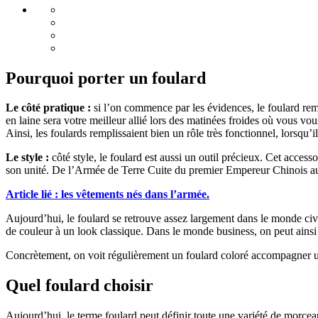
Pourquoi porter un foulard
Le côté pratique :
si l’on commence par les évidences, le foulard rem
en laine sera votre meilleur allié lors des matinées froides où vous vo
Ainsi, les foulards remplissaient bien un rôle très fonctionnel, lorsqu
Le style :
côté style, le foulard est aussi un outil précieux. Cet acces
son unité. De l’Armée de Terre Cuite du premier Empereur Chinois a
Article lié : les vêtements nés dans l’armée.
Aujourd’hui, le foulard se retrouve assez largement dans le monde civi
de couleur à un look classique. Dans le monde business, on peut ainsi r
Concrètement, on voit régulièrement un foulard coloré accompagner un 
Quel foulard choisir
Aujourd’hui, le terme foulard peut définir toute une variété de morceaux