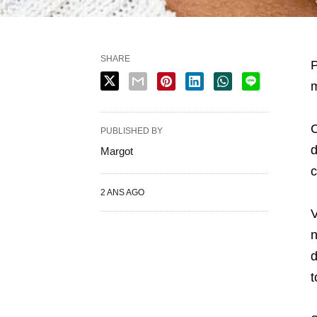
SHARE
P
m
C
PUBLISHED BY
d
Margot
c
2 ANS AGO
V
n
d
t