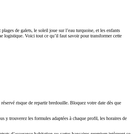
lages de galets, le soleil joue sur l’eau turquoise, et les enfants
ogistique. Voici tout ce qu’il faut savoir pour transformer cette
r réservé risque de repartir bredouille. Bloquez votre date dès que
ous y trouverez les formules adaptées à chaque profil, les horaires de
ntrats d’assurance habitation ou cartes bancaires premium intègrent ce