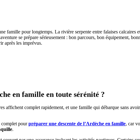
 famille pour longtemps. La rivière serpente entre falaises calcaires et p
aventure se prépare sérieusement : bon parcours, bon équipement, bonne l
ir après les imprévus.
e en famille en toute sérénité ?
aires affichent complet rapidement, et une famille qui débarque sans avoi
de complet pour
préparer une descente de l’Ardèche en famille
, car v
nquille
.
couvert par une assurance incluant les activités nautiques. Certains co