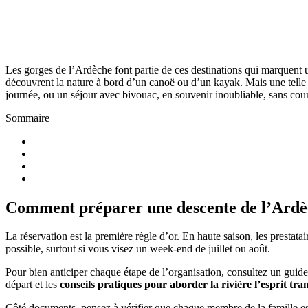
Les gorges de l’Ardèche font partie de ces destinations qui marquent une
découvrent la nature à bord d’un canoë ou d’un kayak. Mais une telle 
journée, ou un séjour avec bivouac, en souvenir inoubliable, sans cour
Sommaire
Comment préparer une descente de l’Ardèch
La réservation est la première règle d’or. En haute saison, les prestat
possible, surtout si vous visez un week-end de juillet ou août.
Pour bien anticiper chaque étape de l’organisation, consultez un gui
départ et les
conseils pratiques pour aborder la rivière l’esprit tra
Côté documents, pensez à vérifier que chaque membre de la famille est 